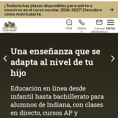
¡Todavía hay plazas disponibles para unirte a
nosotros en el curso escolar 2026-2027!
Descubre
cómo matricularte
.
Chat
Llame
Correo
MENÚ
a
electrónico
Una enseñanza que se
adapta al nivel de tu
Anterior
Sig
hijo
Educación en línea desde
infantil hasta bachillerato para
alumnos de Indiana, con clases
en directo, cursos AP y