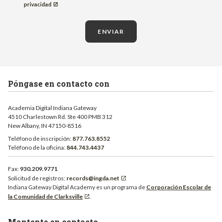
privacidad
ENVIAR
Póngase en contacto con
Academia Digital Indiana Gateway
4510 Charlestown Rd. Ste 400 PMB 312
New Albany, IN 47150-8516
Teléfono de inscripción:
877.763.8552
Teléfono de la oficina:
844.743.4437
Fax:
930.209.9771
Solicitud de registros:
records@ingda.net
Indiana Gateway Digital Academy es un programa de
Corporación Escolar de
la Comunidad de Clarksville
.
Mantente en contacto